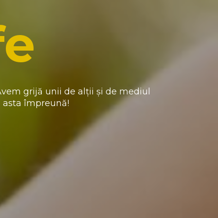
fe
vem grijă unii de alții și de mediul
m asta împreună!