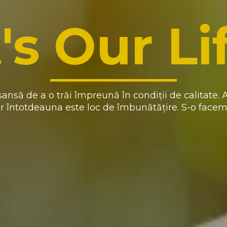
t's Our Li
ansă de a o trăi împreună în condiții de calitate. A
ar întotdeauna este loc de îmbunătățire. S-o face