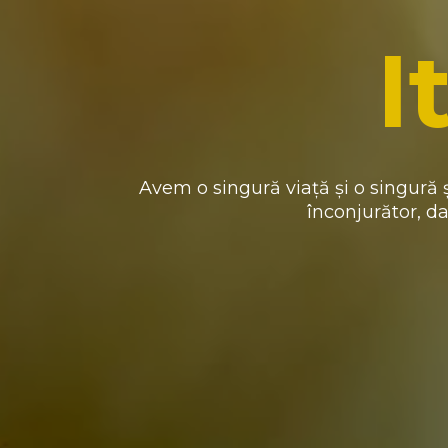
I
Avem o singură viață și o singură ș
înconjurător, d