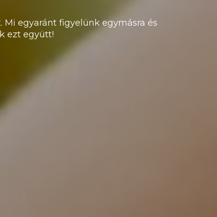
. Mi egyaránt figyelünk egymásra és
 ezt együtt!